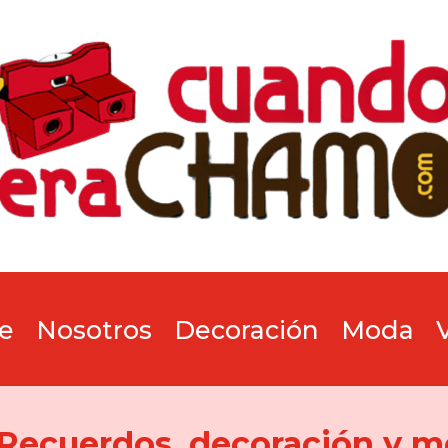
e
Nosotros
Decoración
Moda
 Recuerdos, decoración y m