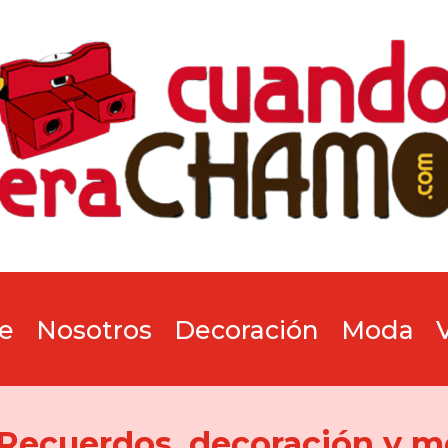
e
Nosotros
Decoración
Moda
 Recuerdos, decoración y m