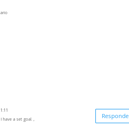
ario
21:11
Responde
I have a set goal. ,