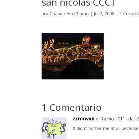
san nicolas CCCT
por
Cuando Era Chamo
|
Jul 2, 2008
|
1 Coment
1 Comentario
zcmnvxb
el 3 junio 2011 a las 
It didn’t bother me at all because 