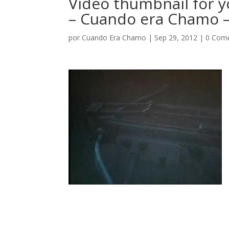
Video thumbnail for y
– Cuando era Chamo –
por
Cuando Era Chamo
|
Sep 29, 2012
|
0 Come