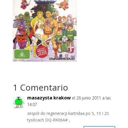
1 Comentario
masazysta krakow
el 26 junio 2011 a las
14:07
zespół do regeneracji kartridaa po 5, 15 I 25
tysišcach DQ-RK06A# ,