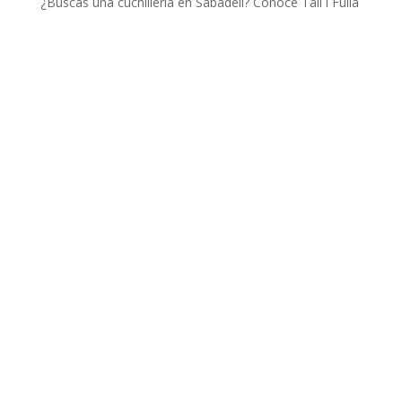
¿Buscas una cuchillería en Sabadell? Conoce Tall i Fulla