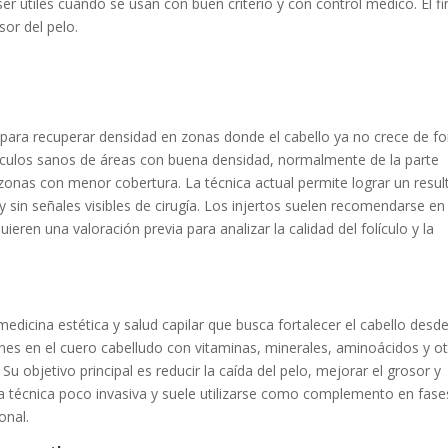
r útiles cuando se usan con buen criterio y con control médico. El fi
osor del pelo.
 para recuperar densidad en zonas donde el cabello ya no crece de f
olículos sanos de áreas con buena densidad, normalmente de la parte
 zonas con menor cobertura. La técnica actual permite lograr un resu
 y sin señales visibles de cirugía. Los injertos suelen recomendarse en
ren una valoración previa para analizar la calidad del folículo y la
edicina estética y salud capilar que busca fortalecer el cabello desde
ones en el cuero cabelludo con vitaminas, minerales, aminoácidos y o
 Su objetivo principal es reducir la caída del pelo, mejorar el grosor y
una técnica poco invasiva y suele utilizarse como complemento en fase
onal.