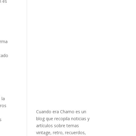
n es
orma
ltado
 la
tros
Cuando era Chamo es un
blog que recopila noticias y
s
artículos sobre temas
vintage, retro, recuerdos,