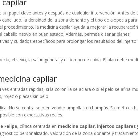
 capilar
 un papel clave antes y después de cualquier intervención. Antes de 
ero cabelludo, la densidad de la zona donante y el tipo de alopecia para
l procedimiento, la medicina capilar ayuda a mejorar la recuperación
 el cabello nativo en buen estado. Además, permite diseñar planes
vas y cuidados específicos para prolongar los resultados del injerto
ecia, el sexo, la salud general y el tiempo de caída. El plan debe medi
medicina capilar
ves entradas rápidas, si la coronilla se aclara o si el pelo se afina m
, rojez o placas sin pelo.
dica. No se centra solo en vender ampollas o champús. Su meta es ha
 posible con expectativas reales.
De Felipe
, clínica centrada en
medicina capilar, injertos capilares 
iagnóstico personalizado, valoración de la zona donante y tratamient