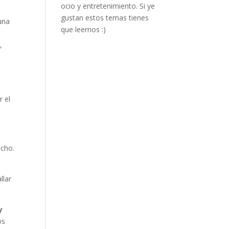
ocio y entretenimiento. Si ye
gustan estos temas tienes
una
que leernos :)
,
r el
ucho.
llar
y
os