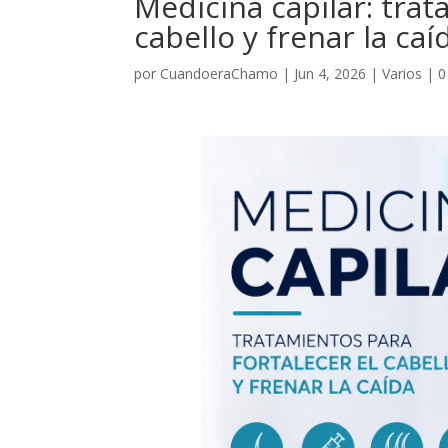
Medicina capilar: trat
cabello y frenar la caí
por
CuandoeraChamo
|
Jun 4, 2026
|
Varios
|
0