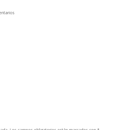
ntarios
cada.
Los campos obligatorios están marcados con
*