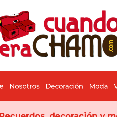
e
Nosotros
Decoración
Moda
 Recuerdos, decoración y m