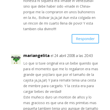
honesta ni siquiera era «made in venezuela»
sino que debe haber sido «made in China»
porque me la compraron en unos buhoneros
en la Av,. Bolivar Ja,Ja,Ja! Aun esta colgada en
un rincon de mi cuarto llena de povo! Y esta
tambien olia divino!!!!
Responder
mariangelita
el 24 abril 2008 a las 20:43
Lo que si tuve original era un bebe querido que
para el momento que me lo regalaron era mas
grande que yo(claro que por el tamaño de la
cajota ja,Ja,Ja!) Y para remate tenia una cesta
de mimbre para cargarlo. Y la cesta era para
cargar bebes de verdad!
Este muñeco duro un monton de años y lo
mas gracioso es que una de mis primitas mas
pequeña tambien tenia uno aunque de tamaño