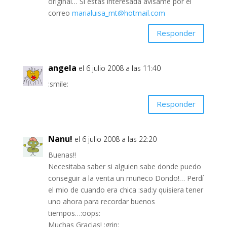
original… Si estás interesada avísame por el
correo
marialuisa_mt@hotmail.com
Responder
angela
el 6 julio 2008 a las 11:40
:smile:
Responder
Nanu!
el 6 julio 2008 a las 22:20
Buenas!!
Necesitaba saber si alguien sabe donde puedo
conseguir a la venta un muñeco Dondo!… Perdí
el mio de cuando era chica :sad:y quisiera tener
uno ahora para recordar buenos
tiempos…:oops:
Muchas Gracias! :grin: