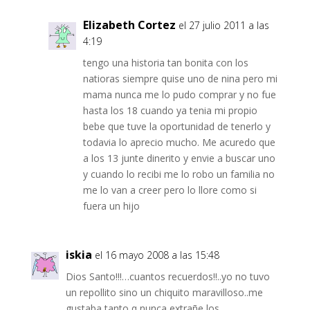
Elizabeth Cortez
el 27 julio 2011 a las
4:19
tengo una historia tan bonita con los
natioras siempre quise uno de nina pero mi
mama nunca me lo pudo comprar y no fue
hasta los 18 cuando ya tenia mi propio
bebe que tuve la oportunidad de tenerlo y
todavia lo aprecio mucho. Me acuredo que
a los 13 junte dinerito y envie a buscar uno
y cuando lo recibi me lo robo un familia no
me lo van a creer pero lo llore como si
fuera un hijo
iskia
el 16 mayo 2008 a las 15:48
Dios Santo!!!…cuantos recuerdos!!..yo no tuvo
un repollito sino un chiquito maravilloso..me
gustaba tanto q nunca extrañe los