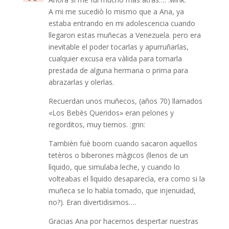
A mi me sucediò lo mismo que a Ana, ya
estaba entrando en mi adolescencia cuando
llegaron estas muñecas a Venezuela. pero era
inevitable el poder tocarlas y apurruñarlas,
cualquier excusa era vàlida para tomarla
prestada de alguna hermana o prima para
abrazarlas y olerlas.
Recuerdan unos muñecos, (años 70) llamados
«Los Bebès Queridos» eran pelones y
regorditos, muy tiernos. :grin:
Tambièn fuè boom cuando sacaron aquellos
tetèros o biberones màgicos (llenos de un
lìquido, que simulaba leche, y cuando lo
volteabas el lìquido desaparecìa, era como si la
muñeca se lo habìa tomado, que injenuidad,
no?). Eran divertidisimos….
Gracias Ana por hacernos despertar nuestras