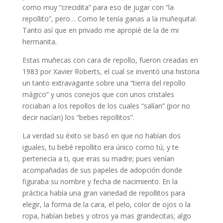
como muy “crecidita” para eso de jugar con “la
repollito”, pero… Como le tenía ganas a la muñequita!.
Tanto así que en privado me apropié de la de mi
hermanita.
Estas muñecas con cara de repollo, fueron creadas en
1983 por Xavier Roberts, el cual se inventó una historia
un tanto extravagante sobre una “tierra del repollo
mágico” y unos conejos que con unos cristales
rociaban a los repollos de los cuales “salían” (por no
decir nacían) los “bebes repollitos”.
La verdad su éxito se basó en que no habían dos
iguales, tu bebé repollito era único como tú, y te
pertenecía a ti, que eras su madre; pues venían
acompañadas de sus papeles de adopción donde
figuraba su nombre y fecha de nacimiento. En la
práctica había una gran variedad de repollitos para
elegir, la forma de la cara, el pelo, color de ojos o la
ropa, habían bebes y otros ya mas grandecitas; algo