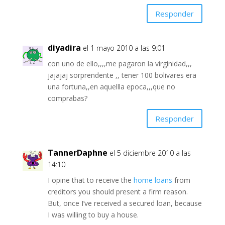
Responder
diyadira
el 1 mayo 2010 a las 9:01
con uno de ello,,,,me pagaron la virginidad,,,
jajajaj sorprendente ,, tener 100 bolivares era
una fortuna,,en aquellla epoca,,,que no
comprabas?
Responder
TannerDaphne
el 5 diciembre 2010 a las
14:10
I opine that to receive the
home loans
from
creditors you should present a firm reason.
But, once I’ve received a secured loan, because
I was willing to buy a house.