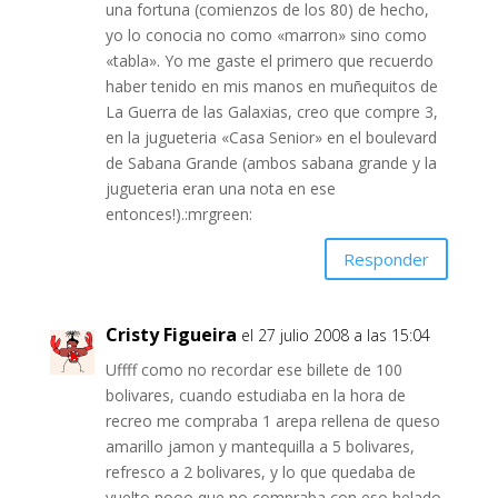
una fortuna (comienzos de los 80) de hecho,
yo lo conocia no como «marron» sino como
«tabla». Yo me gaste el primero que recuerdo
haber tenido en mis manos en muñequitos de
La Guerra de las Galaxias, creo que compre 3,
en la jugueteria «Casa Senior» en el boulevard
de Sabana Grande (ambos sabana grande y la
jugueteria eran una nota en ese
entonces!).:mrgreen:
Responder
Cristy Figueira
el 27 julio 2008 a las 15:04
Uffff como no recordar ese billete de 100
bolivares, cuando estudiaba en la hora de
recreo me compraba 1 arepa rellena de queso
amarillo jamon y mantequilla a 5 bolivares,
refresco a 2 bolivares, y lo que quedaba de
vuelto nooo que no compraba con eso helado,