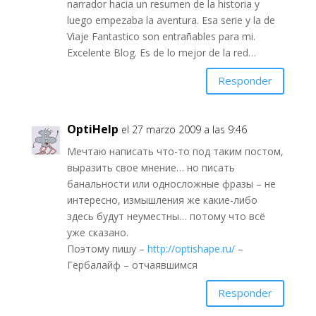
narrador hacia un resumen de la historia y
luego empezaba la aventura. Esa serie y la de
Viaje Fantastico son entrañables para mi.
Excelente Blog. Es de lo mejor de la red…
Responder
OptiHelp
el 27 marzo 2009 a las 9:46
Мечтаю написать что-то под таким постом,
выразить свое мнение… но писать
банальности или односложные фразы – не
интересно, измышления же какие-либо
здесь будут неуместны… потому что всё
уже сказано.
Поэтому пишу –
http://optishape.ru/
–
Гербалайф – отчаявшимся
Responder