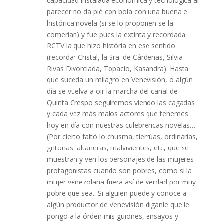
capacidad instalada económica y tecnológica al
parecer no da pié con bola con una buena e
histórica novela (si se lo proponen se la
comerían) y fue pues la extinta y recordada
RCTV la que hizo história en ese sentido
(recordar Cristal, la Sra. de Cárdenas, Silvia
Rivas Divorciada, Topacio, Kasandra). Hasta
que suceda un milagro en Venevisión, o algún
día se vuelva a oir la marcha del canal de
Quinta Crespo seguiremos viendo las cagadas
y cada vez más malos actores que tenemos
hoy en día con nuestras culebrericas novelas…
(Por cierto faltó lo chusma, tierrúas, ordinarias,
gritonas, altaneras, malvivientes, etc, que se
muestran y ven los personajes de las mujeres
protagonistas cuando son pobres, como si la
mujer venezolana fuera así de verdad por muy
pobre que sea.. Si alguien puede y conoce a
algún productor de Venevisión diganle que le
pongo a la órden mis guiones, ensayos y