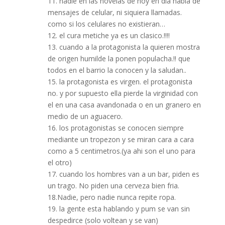
11. nadie en las novelas de hoy en dia habla de
mensajes de celular, ni siquiera llamadas.
como si los celulares no existieran…
12. el cura metiche ya es un clasico.!!!!
13. cuando a la protagonista la quieren mostra
de origen humilde la ponen populacha.!! que
todos en el barrio la conocen y la saludan..
15. la protagonista es virgen. el protagonista
no. y por supuesto ella pierde la virginidad con
el en una casa avandonada o en un granero en
medio de un aguacero.
16. los protagonistas se conocen siempre
mediante un tropezon y se miran cara a cara
como a 5 centimetros.(ya ahi son el uno para
el otro)
17. cuando los hombres van a un bar, piden es
un trago. No piden una cerveza bien fria.
18.Nadie, pero nadie nunca repite ropa.
19. la gente esta hablando y pum se van sin
despedirce (solo voltean y se van)