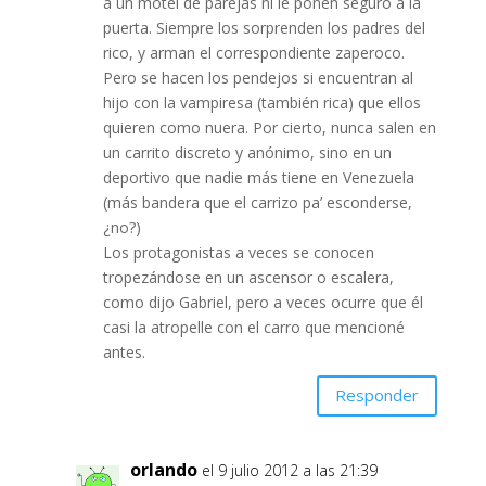
a un motel de parejas ni le ponen seguro a la
puerta. Siempre los sorprenden los padres del
rico, y arman el correspondiente zaperoco.
Pero se hacen los pendejos si encuentran al
hijo con la vampiresa (también rica) que ellos
quieren como nuera. Por cierto, nunca salen en
un carrito discreto y anónimo, sino en un
deportivo que nadie más tiene en Venezuela
(más bandera que el carrizo pa’ esconderse,
¿no?)
Los protagonistas a veces se conocen
tropezándose en un ascensor o escalera,
como dijo Gabriel, pero a veces ocurre que él
casi la atropelle con el carro que mencioné
antes.
Responder
orlando
el 9 julio 2012 a las 21:39