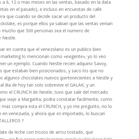
s a 6, 12 o mas meses en las ventas, basado en la data
ntas en el pasado), e incluso en encuestas de calle
nera que cuando se decide sacar un producto del
kolate, es porque ellos ya sabian que las ventas venian
o mucho que 500 personas sea el numero de
 Nestle.
ar en cuenta que el venezolano es un publico bien
 marketing lo mencionan como «exigente», yo lo veo
ner un ejemplo. Cuando Nestle recien adquirio Savoy,
s que estaban bien posicionados, y saco los que no
go algunos chocolates nuevos (pertenecientes a Nestle y
al dia de hoy tan solo sobrevive el GALAK, y un
omo el CRUNCH de Nestle, tuvo que salir del mercado.
que viaje a Margarita, podra constatar facilmente, como
ue mas compra esta el CRUNCH, y yo me pregunto, no lo
en venezuela, y ahora que es importado, lo buscan
NTALLEROS ?
te de leche con trozos de arroz tostado, que