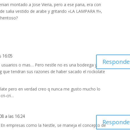
tenian montado a Jose Vieria, pero a ese pana, era con
de salia vestido de arabe y gritando «LA LAMPARA !!!»,
chentoso?
s 16:05
Responde
de usuarios o mas… Pero nestle no es una bodeega y
ng que tendran sus razones de haber sacado el rockolate
ate pero en verdad creo q nunca me gusto mucho lo
ri-cri…
08 a las 16:24
Responde
. En empresas como la Nestle, se maneja el concepto de