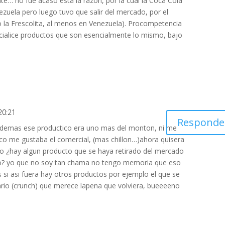
ate… no fue acaso esta la razon, por la cual la Coca Cola
uela pero luego tuvo que salir del mercado, por el
o la Frescolita, al menos en Venezuela). Procompetencia
cialice productos que son esencialmente lo mismo, bajo
20:21
Responde
, ademas ese productico era uno mas del monton, ni me
o me gustaba el comercial, (mas chillon…)ahora quisera
go ¿hay algun producto que se haya retirado del mercado
ado? yo que no soy tan chama no tengo memoria que eso
 si asi fuera hay otros productos por ejemplo el que se
rio (crunch) que merece lapena que volviera, bueeeeno