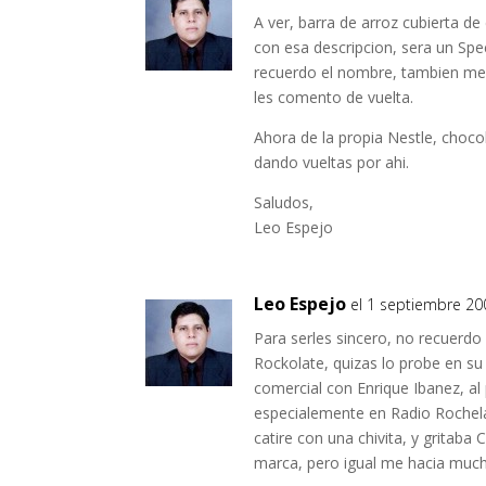
A ver, barra de arroz cubierta d
con esa descripcion, sera un Spec
recuerdo el nombre, tambien me 
les comento de vuelta.
Ahora de la propia Nestle, choco
dando vueltas por ahi.
Saludos,
Leo Espejo
Leo Espejo
el 1 septiembre 200
Para serles sincero, no recuerd
Rockolate, quizas lo probe en su
comercial con Enrique Ibanez, al
especialemente en Radio Rochela
catire con una chivita, y gritaba
marca, pero igual me hacia much