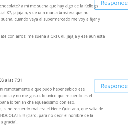
Responde
e chocolate? a mi me suena que hay algo de la Kellog’s
ial K?, jajajaja, y de una marca brasilera que no
suena, cuando vaya al supermercado me voy a fijar y
late con arroz, me suena a CRI CRI, jajaja y ese aun esta
8 a las 7:31
Responde
o ni remotamente a que pudo haber sabido ese
 epoca y no me gusto, lo unico que recuerdo es el
 pana lo tenian chalequeadisimo con eso,
, si no recuerdo mal era el Nene Quintana, que salia de
 CHOCOLATE !!! (claro, para no decir el nombre de la
a gracia),