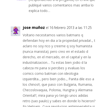
publiqué varios comentarios mas arriba lo
explica todo…
jose muñoz
el 16 febrero 2013 a las 11:25
Voltario necesitamos varios batmans q
defiendan hoy en dia a la propiedad privada!.., t
aclaro no soy rico y creeme q soy humanista
(nunca marxista); pero creo en el estado d
derecho, en el mercado, en el capital y en la
industrializacion… Tu estas bien jodio d la
cabeza mi pana si percibes y evaluas los
comics como batman con ideologia
izquierdita.., pero bien jodio.., Panita dile eso a
los chinos!!, que paso con Bulgaria, Rumania,
Checoslovaquia, Polonia, Hungria y Alemania
Oriental?, mira pana yo tengo unos adidas
retro (sao paulo) y sabes en donde lo hicieron?
En Vietnam.. Cuya revolucion antiimperialista si