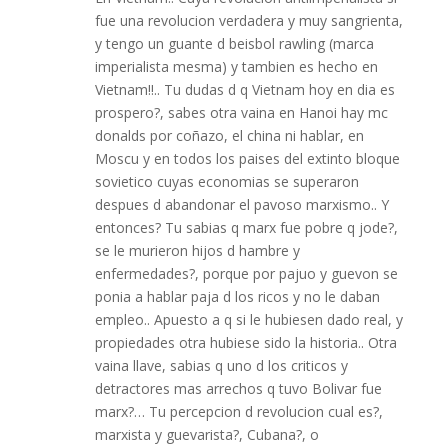
fue una revolucion verdadera y muy sangrienta,
y tengo un guante d beisbol rawling (marca
imperialista mesma) y tambien es hecho en
Vietnam!!.. Tu dudas d q Vietnam hoy en dia es
prospero?, sabes otra vaina en Hanoi hay mc
donalds por coñazo, el china ni hablar, en
Moscu y en todos los paises del extinto bloque
sovietico cuyas economias se superaron
despues d abandonar el pavoso marxismo.. Y
entonces? Tu sabias q marx fue pobre q jode?,
se le murieron hijos d hambre y
enfermedades?, porque por pajuo y guevon se
ponia a hablar paja d los ricos y no le daban
empleo.. Apuesto a q si le hubiesen dado real, y
propiedades otra hubiese sido la historia.. Otra
vaina llave, sabias q uno d los criticos y
detractores mas arrechos q tuvo Bolivar fue
marx?… Tu percepcion d revolucion cual es?,
marxista y guevarista?, Cubana?, o