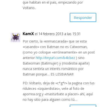
que habitan en el pais, empezando por
Voltario..
Responder
KamX
el 14 febrero 2013 a las 15:31
Por cierto, la «enmascarada» que se esta
«casando» con Batman no es Catwoman,
(como yo coloque «erróneamente» en un post
anterior
http://tinyurl.com/b4lcbez
) sino
Batwoman (Batimujer) y (modestia aparte)
nunca sentiría un interés romántico por
Batman porque… ES LESBIANA!!!
PD: Voltario, deja de «c*g*r» la pagina con tus
riduleces «izquierdistas», vete al foto de
aporrea.org y «masturbate a placer» ahí, aquí
no hay sitio para alguien como tú…