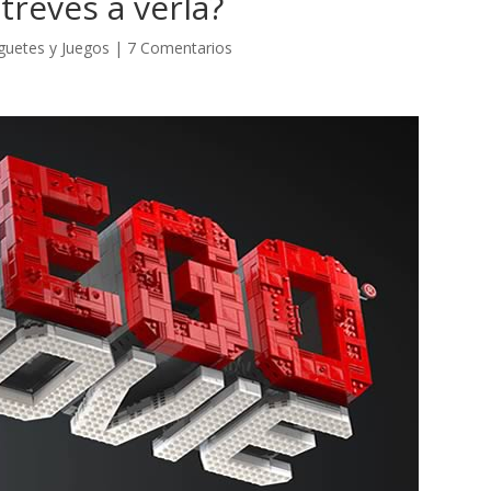
treves a verla?
guetes y Juegos
|
7 Comentarios