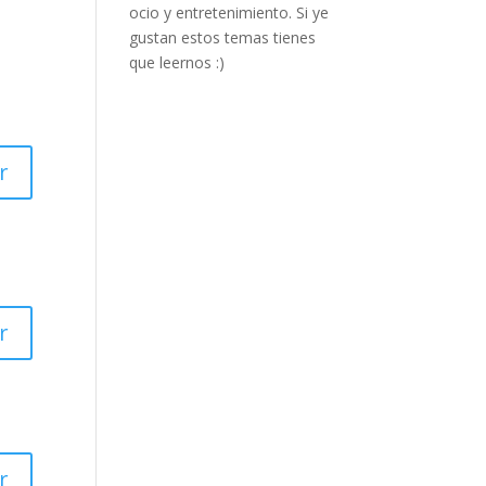
ocio y entretenimiento. Si ye
gustan estos temas tienes
que leernos :)
r
r
r