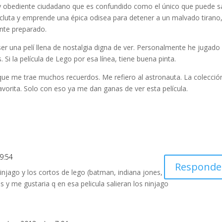
e y obediente ciudadano que es confundido como el único que puede s
luta y emprende una épica odisea para detener a un malvado tirano
nte preparado.
er una pelí llena de nostalgia digna de ver. Personalmente he jugado 
i la película de Lego por esa línea, tiene buena pinta.
, que me trae muchos recuerdos. Me refiero al astronauta. La colecció
avorita. Solo con eso ya me dan ganas de ver esta película.
 9:54
Responde
ninjago y los cortos de lego (batman, indiana jones,
 y me gustaria q en esa pelicula salieran los ninjago