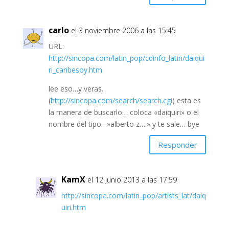
carlo
el 3 noviembre 2006 a las 15:45
URL:
http://sincopa.com/latin_pop/cdinfo_latin/daiqui
ri_caribesoy.htm
lee eso…y veras.
(
http://sincopa.com/search/search.cgi
) esta es
la manera de buscarlo… coloca «daiquiri» o el
nombre del tipo…»alberto z….» y te sale… bye
Responder
KamX
el 12 junio 2013 a las 17:59
http://sincopa.com/latin_pop/artists_lat/daiq
uiri.htm