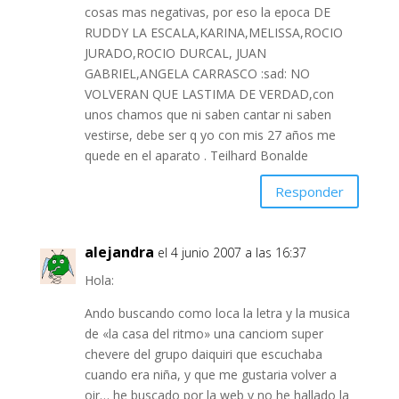
cosas mas negativas, por eso la epoca DE
RUDDY LA ESCALA,KARINA,MELISSA,ROCIO
JURADO,ROCIO DURCAL, JUAN
GABRIEL,ANGELA CARRASCO :sad: NO
VOLVERAN QUE LASTIMA DE VERDAD,con
unos chamos que ni saben cantar ni saben
vestirse, debe ser q yo con mis 27 años me
quede en el aparato . Teilhard Bonalde
Responder
alejandra
el 4 junio 2007 a las 16:37
Hola:
Ando buscando como loca la letra y la musica
de «la casa del ritmo» una canciom super
chevere del grupo daiquiri que escuchaba
cuando era niña, y que me gustaria volver a
oir… he buscado por la web y no he hallado la