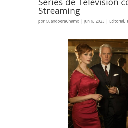
Series de Televisión c
Streaming
por
CuandoeraChamo
|
Jun 6, 2023
|
Editorial
,