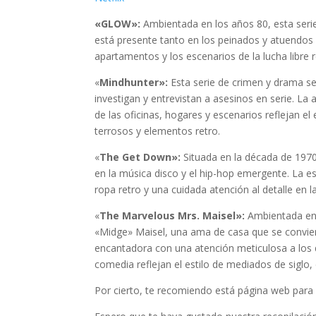
«GLOW»:
Ambientada en los años 80, esta serie
está presente tanto en los peinados y atuendos
apartamentos y los escenarios de la lucha libre re
«
Mindhunter»:
Esta serie de crimen y drama se
investigan y entrevistan a asesinos en serie. La a
de las oficinas, hogares y escenarios reflejan e
terrosos y elementos retro.
«
The Get Down»:
Situada en la década de 1970 
en la música disco y el hip-hop emergente. La est
ropa retro y una cuidada atención al detalle en 
«
The Marvelous Mrs. Maisel»:
Ambientada en 
«Midge» Maisel, una ama de casa que se convier
encantadora con una atención meticulosa a los d
comedia reflejan el estilo de mediados de siglo,
Por cierto, te recomiendo está página web para