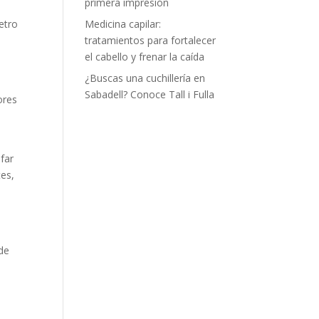
primera impresión
etro
Medicina capilar:
tratamientos para fortalecer
el cabello y frenar la caída
¿Buscas una cuchillería en
Sabadell? Conoce Tall i Fulla
ores
far
tes,
 de