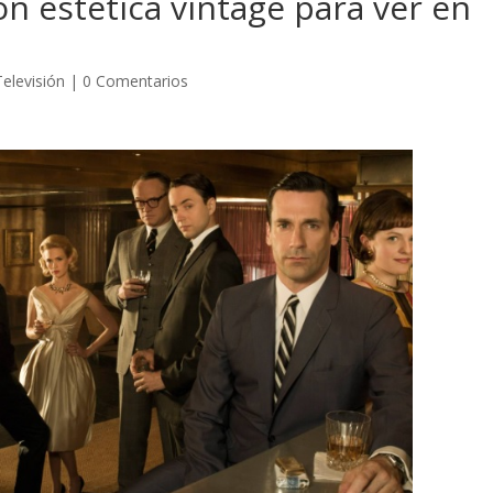
on estética vintage para ver en
Televisión
|
0 Comentarios