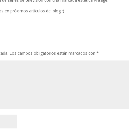
 de series de televisión con una marcada estética vintage.
s en próximos artículos del blog :)
cada.
Los campos obligatorios están marcados con
*