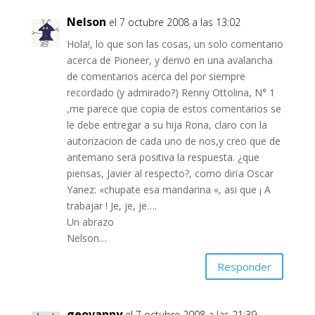
Nelson
el 7 octubre 2008 a las 13:02
Hola!, lo que son las cosas, un solo comentario
acerca de Pioneer, y derivö en una avalancha
de comentarios acerca del por siempre
recordado (y admirado?) Renny Ottolina, N° 1
,me parece que copia de estos comentarios se
le debe entregar a su hija Rona, claro con la
autorizacion de cada uno de nos,y creo que de
antemano serä positiva la respuesta. ¿que
piensas, Javier al respecto?, como dirïa Oscar
Yanez: «chupate esa mandarina «, asi que ¡ A
trabajar ! Je, je, je….
Un abrazo
Nelson…
Responder
geovanny
el 7 octubre 2008 a las 21:39