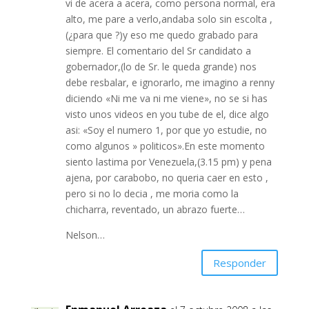
vi de acera a acera, como persona normal, era
alto, me pare a verlo,andaba solo sin escolta ,
(¿para que ?)y eso me quedo grabado para
siempre. El comentario del Sr candidato a
gobernador,(lo de Sr. le queda grande) nos
debe resbalar, e ignorarlo, me imagino a renny
diciendo «Ni me va ni me viene», no se si has
visto unos videos en you tube de el, dice algo
asi: «Soy el numero 1, por que yo estudie, no
como algunos » politicos».En este momento
siento lastima por Venezuela,(3.15 pm) y pena
ajena, por carabobo, no queria caer en esto ,
pero si no lo decia , me moria como la
chicharra, reventado, un abrazo fuerte…
Nelson…
Responder