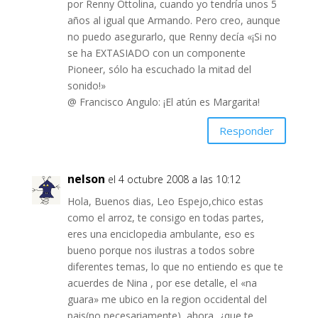
por Renny Ottolina, cuando yo tendría unos 5
años al igual que Armando. Pero creo, aunque
no puedo asegurarlo, que Renny decía «¡Si no
se ha EXTASIADO con un componente
Pioneer, sólo ha escuchado la mitad del
sonido!»
@ Francisco Angulo: ¡El atún es Margarita!
Responder
nelson
el 4 octubre 2008 a las 10:12
Hola, Buenos dias, Leo Espejo,chico estas
como el arroz, te consigo en todas partes,
eres una enciclopedia ambulante, eso es
bueno porque nos ilustras a todos sobre
diferentes temas, lo que no entiendo es que te
acuerdes de Nina , por ese detalle, el «na
guara» me ubico en la region occidental del
pais(no necesariamente), ahora, ¿que te