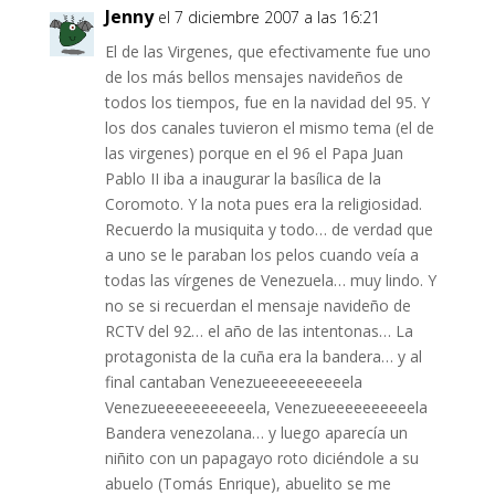
Jenny
el 7 diciembre 2007 a las 16:21
El de las Virgenes, que efectivamente fue uno
de los más bellos mensajes navideños de
todos los tiempos, fue en la navidad del 95. Y
los dos canales tuvieron el mismo tema (el de
las virgenes) porque en el 96 el Papa Juan
Pablo II iba a inaugurar la basílica de la
Coromoto. Y la nota pues era la religiosidad.
Recuerdo la musiquita y todo… de verdad que
a uno se le paraban los pelos cuando veía a
todas las vírgenes de Venezuela… muy lindo. Y
no se si recuerdan el mensaje navideño de
RCTV del 92… el año de las intentonas… La
protagonista de la cuña era la bandera… y al
final cantaban Venezueeeeeeeeeela
Venezueeeeeeeeeeela, Venezueeeeeeeeeela
Bandera venezolana… y luego aparecía un
niñito con un papagayo roto diciéndole a su
abuelo (Tomás Enrique), abuelito se me