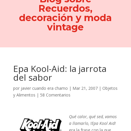
Recuerdos,
decoración y moda
vintage
Epa Kool-Aid: la jarrota
del sabor
por
javier cuando era chamo
|
Mar 21, 2007
|
Objetos
y Alimentos
|
58 Comentarios
Qué calor, qué sed, vamos
a llamarlo, !Epa Kool Aid!
era la frase con la que