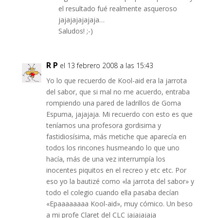
el resultado fué realmente asqueroso
jajajajajajaja…
Saludos! ;-)
R P
el 13 febrero 2008 a las 15:43
Yo lo que recuerdo de Kool-aid era la jarrota
del sabor, que si mal no me acuerdo, entraba
rompiendo una pared de ladrillos de Goma
Espuma, jajajaja. Mi recuerdo con esto es que
teníamos una profesora gordisima y
fastidiosísima, más metiche que aparecía en
todos los rincones husmeando lo que uno
hacía, más de una vez interrumpía los
inocentes piquitos en el recreo y etc etc. Por
eso yo la bautizé como «la jarrota del sabor» y
todo el colegio cuando ella pasaba decían
«Epaaaaaaaa Kool-aid», muy cómico. Un beso
a mi profe Claret del CLC jajajajaja