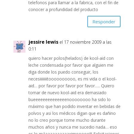
telefonos para llamar a la fabrica, con el fin de
conocer a profundidad del producto
Responder
jessire lewis
el 17 noviembre 2009 a las
0:11
quiero hacer polos(helados) de kool-aid con
leche condensada por favor que alguien me
diga donde los puedo conseguir, los
necesiiiiiiiitoooooooooo, es mi vida o el kool-
aid… por favor por favor por favor….. Quiero
tomar de nuevo kool-aid era demasiado
bueeeeeeeeeeeeeenoooooooo ha sido lo
máximo que han podido inventar en bebidas de
polvos y asi los médicos digan que es dañino
no lo creo porque tome mucho durante
muchos años y nunca me sucedio nada… eso
es lo máaaaaaaaaaaximooooo!!! Felicitaciones