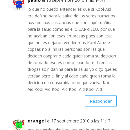
pablo
el 16 septiembre 2010 a las 14:41
lo que no puedo entender es que si Kool-Aid
era dañino para la salud de los seres humanos
hay muchas sustancias que son supèr dañina
para la salud como es el CIGARRILLO, por que
no acaban con esas empresas pues con esta
que no les dejaron vender mas Kool-Ai, que
copsas no al fin las personas son las que
deciden conprarlo cada quien toma su decicion
de tomarlo eso es como cuando te dicen las
drogas soin dañina para la salud yo digo que es
verdad pero al fin y al cabo cada quien toma la
decicion de consumirla o no que vuelva Kool-
Aid Kool-Aid Kool-Aid Kool-Aid Kool-Aid
Responder
orangel
el 17 septiembre 2010 a las 11:17
que recuerdos del kool-aid era lo mejor lastima