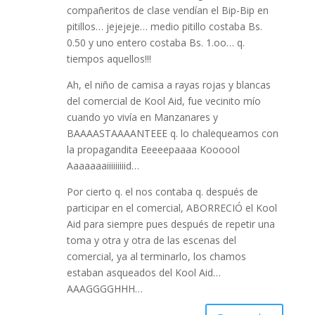
compañeritos de clase vendían el Bip-Bip en
pitillos… jejejeje… medio pitillo costaba Bs.
0.50 y uno entero costaba Bs. 1.oo… q.
tiempos aquellos!!!
Ah, el niño de camisa a rayas rojas y blancas
del comercial de Kool Aid, fue vecinito mío
cuando yo vivía en Manzanares y
BAAAASTAAAANTEEE q. lo chalequeamos con
la propagandita Eeeeepaaaa Koooool
Aaaaaaaiiiiiiiiid…
Por cierto q. el nos contaba q. después de
participar en el comercial, ABORRECIÓ el Kool
Aid para siempre pues después de repetir una
toma y otra y otra de las escenas del
comercial, ya al terminarlo, los chamos
estaban asqueados del Kool Aid…
AAAGGGGHHH…