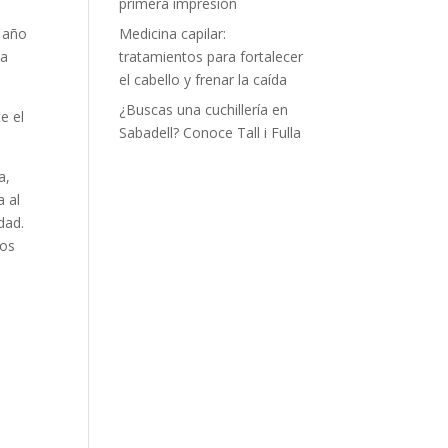
primera impresión
o año
Medicina capilar:
da
tratamientos para fortalecer
el cabello y frenar la caída
¿Buscas una cuchillería en
e el
Sabadell? Conoce Tall i Fulla
a,
a al
dad.
ños