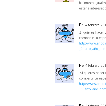
biblioteca. Igual
estaria interesad
F
el 4 febrero 201
.Sí quieres hacer 
compartir tu espe
http://www.anob
_Cuarto_año_prim
F
el 4 febrero 201
-Sí quieres hacer 
compartir tu espe
http://www.anob
_Cuarto_año_prim
F
el 4 febrero 201