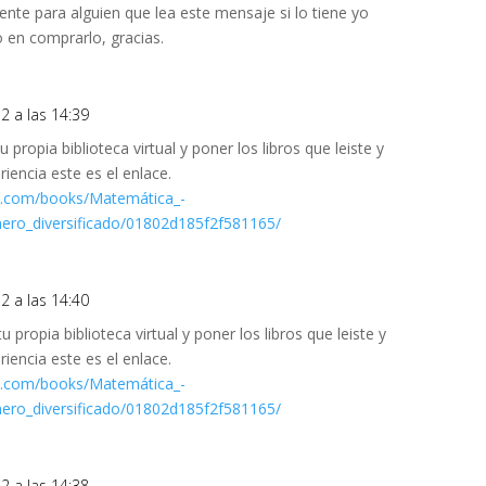
mente para alguien que lea este mensaje si lo tiene yo
o en comprarlo, gracias.
2 a las 14:39
tu propia biblioteca virtual y poner los libros que leiste y
riencia este es el enlace.
ii.com/books/Matemática_-
ero_diversificado/01802d185f2f581165/
2 a las 14:40
tu propia biblioteca virtual y poner los libros que leiste y
riencia este es el enlace.
ii.com/books/Matemática_-
ero_diversificado/01802d185f2f581165/
2 a las 14:38