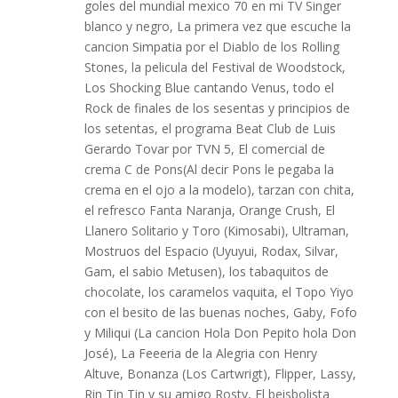
goles del mundial mexico 70 en mi TV Singer
blanco y negro, La primera vez que escuche la
cancion Simpatia por el Diablo de los Rolling
Stones, la pelicula del Festival de Woodstock,
Los Shocking Blue cantando Venus, todo el
Rock de finales de los sesentas y principios de
los setentas, el programa Beat Club de Luis
Gerardo Tovar por TVN 5, El comercial de
crema C de Pons(Al decir Pons le pegaba la
crema en el ojo a la modelo), tarzan con chita,
el refresco Fanta Naranja, Orange Crush, El
Llanero Solitario y Toro (Kimosabi), Ultraman,
Mostruos del Espacio (Uyuyui, Rodax, Silvar,
Gam, el sabio Metusen), los tabaquitos de
chocolate, los caramelos vaquita, el Topo Yiyo
con el besito de las buenas noches, Gaby, Fofo
y Miliqui (La cancion Hola Don Pepito hola Don
José), La Feeeria de la Alegria con Henry
Altuve, Bonanza (Los Cartwrigt), Flipper, Lassy,
Rin Tin Tin y su amigo Rosty, El beisbolista