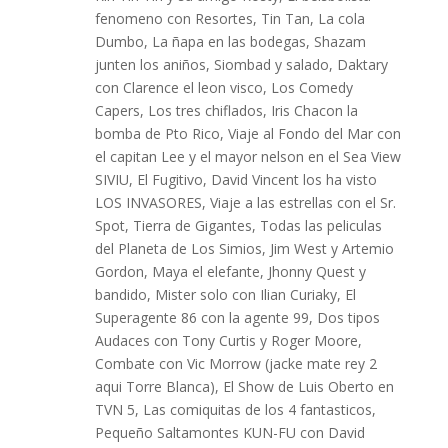
fenomeno con Resortes, Tin Tan, La cola
Dumbo, La ñapa en las bodegas, Shazam
junten los aniños, Siombad y salado, Daktary
con Clarence el leon visco, Los Comedy
Capers, Los tres chiflados, Iris Chacon la
bomba de Pto Rico, Viaje al Fondo del Mar con
el capitan Lee y el mayor nelson en el Sea View
SIVIU, El Fugitivo, David Vincent los ha visto
LOS INVASORES, Viaje a las estrellas con el Sr.
Spot, Tierra de Gigantes, Todas las peliculas
del Planeta de Los Simios, Jim West y Artemio
Gordon, Maya el elefante, Jhonny Quest y
bandido, Mister solo con Ilian Curiaky, El
Superagente 86 con la agente 99, Dos tipos
Audaces con Tony Curtis y Roger Moore,
Combate con Vic Morrow (jacke mate rey 2
aqui Torre Blanca), El Show de Luis Oberto en
TVN 5, Las comiquitas de los 4 fantasticos,
Pequeño Saltamontes KUN-FU con David