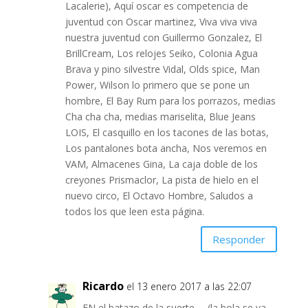
Lacalerie), Aquí oscar es competencia de
juventud con Oscar martinez, Viva viva viva
nuestra juventud con Guillermo Gonzalez, El
BrillCream, Los relojes Seiko, Colonia Agua
Brava y pino silvestre Vidal, Olds spice, Man
Power, Wilson lo primero que se pone un
hombre, El Bay Rum para los porrazos, medias
Cha cha cha, medias mariselita, Blue Jeans
LOIS, El casquillo en los tacones de las botas,
Los pantalones bota ancha, Nos veremos en
VAM, Almacenes Gina, La caja doble de los
creyones Prismaclor, La pista de hielo en el
nuevo circo, El Octavo Hombre, Saludos a
todos los que leen esta página.
Responder
Ricardo
el 13 enero 2017 a las 22:07
EN el batazo de la suerte … (la bola se va