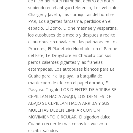
de hielo del Hotel Humboldt dentro del hotel
subiendo en el antiguo teleferico, Los vehiculos
Charger y Javelin, Las comiquitas del hombre
PAR, Los agentes fantasma, perdidos en el
espacio, El Zorro, El cine matinee y vespertina,
los autobuses de a medio y despues a realito,
el autobus circunvalación, las patinatas en Los
Proceres, El Planetario Humboldt en el Parque
del Este, Le Drugstore en Chacaito con sus
perros calientes gigantes y las franelas
estampadas, Los autobuses blancos para La
Guaira para ir a la playa, la barquilla de
mantecado de efe con el papel dorado, El
Pasyaso Togolo LOS DIENTES DE ARRIBA SE
CEPILLAN HACIA ABAJO, LOS DIENTES DE
ABAJO SE CEPILLAN HACIA ARRIBA Y SUS
MUELITAS DEBEN LIMPIAR CON UN
MOVIMIENTO CIRCULAR, El algodon dulce,
Cuando recuerde mas cosas les vuelvo a
escribir saludos