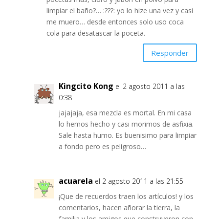
limpiar el baño?… :???: yo lo hize una vez y casi
me muero… desde entonces solo uso coca
cola para desatascar la poceta.
Responder
Kingcito Kong
el 2 agosto 2011 a las
0:38
jajajaja, esa mezcla es mortal. En mi casa
lo hemos hecho y casi morimos de asfixia.
Sale hasta humo. Es buenisimo para limpiar
a fondo pero es peligroso…
acuarela
el 2 agosto 2011 a las 21:55
¡Que de recuerdos traen los artículos! y los
comentarios, hacen añorar la tierra, la
familia y los amigos que construyeron con