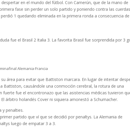
su despertar en el mundo del fútbol. Con Camerún, que de la mano de
imera fase sin perder un solo partido y poniendo contra las cuerdas
y perdió 1 quedando eliminada en la primera ronda a consecuencia de
uda fue el Brasil 2 Italia 3. La favorita Brasil fue sorprendida por 3 g
minafinal Alemania-Francia
u área para evitar que Battiston marcara. En lugar de intentar desp
e a Battiston, causándole una conmoción cerebral, la rotura de una
 fuerte fue el encontronazo que las asistencias médicas tuvieron qu
go. El árbitro holandés Cover ni siquiera amonestó a Schumacher.
 y penalties.
primer partido que ví que se decidió por penaltys. La Alemania de
naltys luego de empatar 3 a 3.