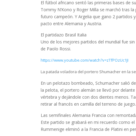
El fútbol africano sentó las primeras bases de 
Tommy N’Kono y Roger Milla se marchó tras la pr
futuro campeón. Y Argelia que gano 2 partidos 
pacto entre Alemania y Austria.
El partidazo Brasil Italia
Uno de los mejores partidos del mundial fue sin d
de Paolo Rossi.
https://www.youtube.com/watch?v=zTfPOzUc1JI
La patada voladora del portero Shumacher en la se
En un pelotazo bombeado, Schumacher salió de s
la pelota, el portero alemán se llevó por delant
vértebra y dejándole con dos dientes menos. Tan
retirar al francés en camilla del terreno de jue
Las semifinales Alemania Francia con remontada
Este partido se grabará en mi recuerdo como el 
Rummenige eliminó a la Francia de Platini en pe