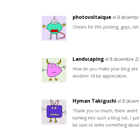
photovoltaique
el 8 diciembr
Cheers for this posting, guys, re
Landscaping
el 8 diciembre 2
How do you make your blog site 
wisdom. I’d be appreciative.
Hyman Takiguchi
el 8 dicie
Thank you so much, there aren’t 
turning into such a blog nut, I ju
be sure to write something about