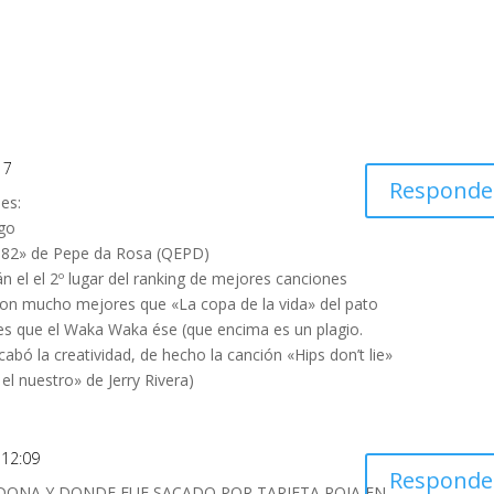
17
Responde
es:
ngo
a 82» de Pepe da Rosa (QEPD)
n el el 2º lugar del ranking de mejores canciones
 Son mucho mejores que «La copa de la vida» del pato
es que el Waka Waka ése (que encima es un plagio.
cabó la creatividad, de hecho la canción «Hips don’t lie»
el nuestro» de Jerry Rivera)
s 12:09
Responde
DONA Y DONDE FUE SACADO POR TARJETA ROJA EN