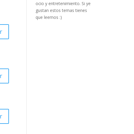
ocio y entretenimiento. Si ye
gustan estos temas tienes
que leernos :)
r
r
r