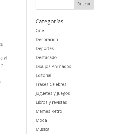
Categorías
Cine
Decoración
su
Deportes
Destacado
a al
se
Dibujos Animados
Editorial
ó
Frases Célebres
Juguetes y Juegos
Libros y revistas
Memes Retro
Moda
Música