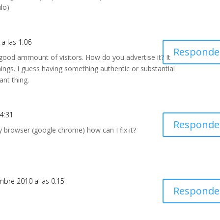
lo)
 a las 1:06
Responde
good ammount of visitors. How do you advertise it? It
things. I guess having something authentic or substantial
ant thing.
14:31
Responde
 browser (google chrome) how can I fix it?
embre 2010 a las 0:15
Responde