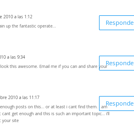
e 2010 a las 1:12
Responde
tain up the fantastic operate…
010 a las 9:34
Responde
look this awesome. Email me if you can and share your
mbre 2010 a las 11:17
Responde
enough posts on this… or at least i cant find them. I am
st cant get enough and this is such an important topic… i’ll
 your site