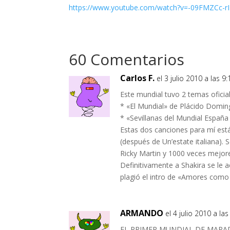
https://www.youtube.com/watch?v=-09FMZCc-rI
60 Comentarios
Carlos F.
el 3 julio 2010 a las 9:
Este mundial tuvo 2 temas oficial
* «El Mundial» de Plácido Domi
* «Sevillanas del Mundial Españ
Estas dos canciones para mí está
(después de Un’estate italiana).
Ricky Martin y 1000 veces mejor
Definitivamente a Shakira se le a
plagió el intro de «Amores como 
ARMANDO
el 4 julio 2010 a la
EL PRIMER MUNDIAL DE MARA