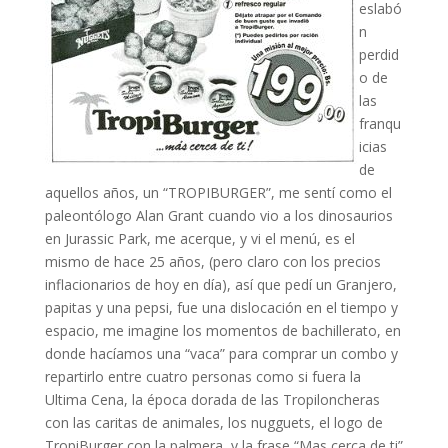
eslabó
n
perdid
o de
las
franqu
icias
de
aquellos años, un “TROPIBURGER”, me sentí como el
paleontólogo Alan Grant cuando vio a los dinosaurios
en Jurassic Park, me acerque, y vi el menú, es el
mismo de hace 25 años, (pero claro con los precios
inflacionarios de hoy en día), así que pedí un Granjero,
papitas y una pepsi, fue una dislocación en el tiempo y
espacio, me imagine los momentos de bachillerato, en
donde hacíamos una “vaca” para comprar un combo y
repartirlo entre cuatro personas como si fuera la
Ultima Cena, la época dorada de las Tropiloncheras
con las caritas de animales, los nugguets, el logo de
TropiBurger con la palmera, y la frase “Mas cerca de ti”