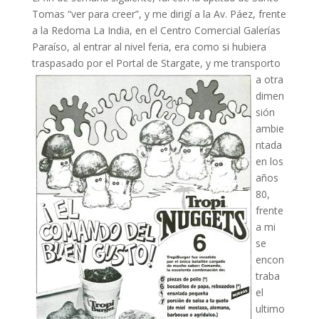
Tomas “ver para creer”, y me dirigí a la Av. Páez, frente
a la Redoma La India, en el Centro Comercial Galerías
Paraíso, al entrar al nivel feria, era como si hubiera
traspasado por el Portal de Stargate, y
me transporto
a otra
dimen
sión
ambie
ntada
en los
años
80,
frente
a mi
se
encon
traba
el
ultimo