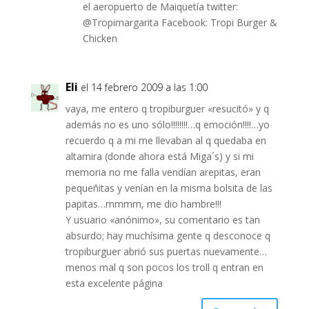
el aeropuerto de Maiquetía twitter:
@Tropimargarita Facebook: Tropi Burger &
Chicken
Eli
el 14 febrero 2009 a las 1:00
vaya, me entero q tropiburguer «resucitó» y q
además no es uno sólo!!!!!!!!…q emoción!!!!…yo
recuerdo q a mi me llevaban al q quedaba en
altamira (donde ahora está Miga´s) y si mi
memoria no me falla vendían arepitas, eran
pequeñitas y venían en la misma bolsita de las
papitas…mmmm, me dio hambre!!!
Y usuario «anónimo», su comentario es tan
absurdo; hay muchísima gente q desconoce q
tropiburguer abrió sus puertas nuevamente…
menos mal q son pocos los troll q entran en
esta excelente página