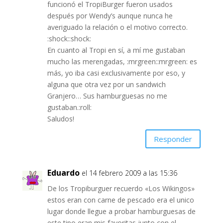
funcionó el TropiBurger fueron usados
después por Wendy’s aunque nunca he
averiguado la relación o el motivo correcto.
:shock::shock:
En cuanto al Tropi en sí, a mí me gustaban
mucho las merengadas, :mrgreen::mrgreen: es
más, yo iba casi exclusivamente por eso, y
alguna que otra vez por un sandwich
Granjero… Sus hamburguesas no me
gustaban.:roll:
Saludos!
Responder
Eduardo
el 14 febrero 2009 a las 15:36
De los Tropiburguer recuerdo «Los Wikingos»
estos eran con carne de pescado era el unico
lugar donde llegue a probar hamburguesas de
este tipo eran mis favoritas junto con el