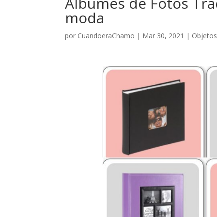
Albumes de Fotos Trad
moda
por
CuandoeraChamo
|
Mar 30, 2021
|
Objetos