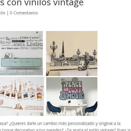
 con vinilos vintage
ión
|
0 Comentarios
sa? ¿Quieres darle un cambio más personalizado y original a la
toque decorativo a tus paredes? ¿Te gusta el estilo vintage? Pues si