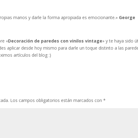
 propias manos y darle la forma apropiada es emocionante.»
George
re «
Decoración de paredes con vinilos vintage
» y te haya sido út
es aplicar desde hoy mismo para darle un toque distinto a las pared
imos artículos del blog :)
cada.
Los campos obligatorios están marcados con
*