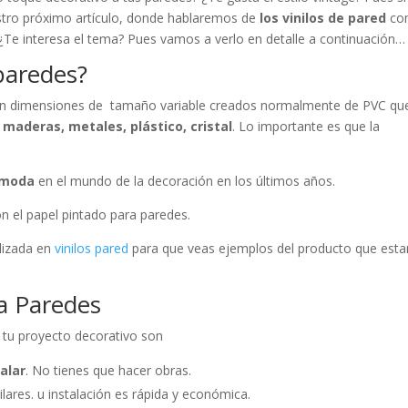
stro próximo artículo, donde hablaremos de
los vinilos de pared
co
 ¿Te interesa el tema? Pues vamos a verlo en detalle a continuación…
paredes?
o con dimensiones de tamaño variable creados normalmente de PVC qu
maderas, metales, plástico, cristal
. Lo importante es que la
e moda
en el mundo de la decoración en los últimos años.
on el papel pintado para paredes.
alizada en
vinilos pared
para que veas ejemplos del producto que est
ra Paredes
 tu proyecto decorativo son
talar
. No tienes que hacer obras.
lares. u instalación es rápida y económica.