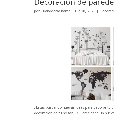
Decoracion de paredes
por
CuandoeraChamo
|
Dic 30, 2020
|
Decorac
¿Estás buscando nuevas ideas para decorar tu ca
decoración de tu hogar? ¿Quieres darle un nuevo 