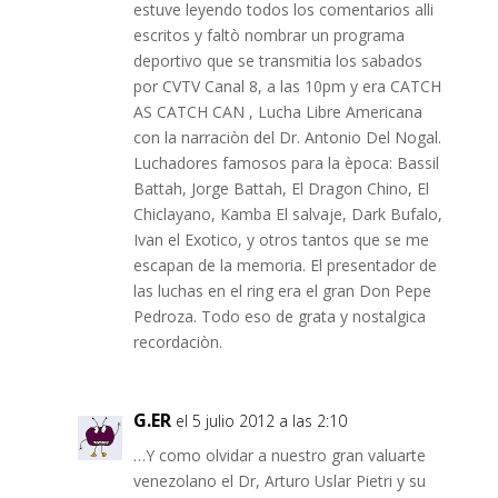
estuve leyendo todos los comentarios alli
escritos y faltò nombrar un programa
deportivo que se transmitia los sabados
por CVTV Canal 8, a las 10pm y era CATCH
AS CATCH CAN , Lucha Libre Americana
con la narraciòn del Dr. Antonio Del Nogal.
Luchadores famosos para la època: Bassil
Battah, Jorge Battah, El Dragon Chino, El
Chiclayano, Kamba El salvaje, Dark Bufalo,
Ivan el Exotico, y otros tantos que se me
escapan de la memoria. El presentador de
las luchas en el ring era el gran Don Pepe
Pedroza. Todo eso de grata y nostalgica
recordaciòn.
G.ER
el 5 julio 2012 a las 2:10
…Y como olvidar a nuestro gran valuarte
venezolano el Dr, Arturo Uslar Pietri y su