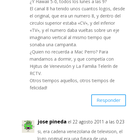
¿Y Hawaii 5-0, todos los lunes a las 9?
El canal 8 ha tenido unos cuantos logos, desde
el original, que era un numero 8, y dentro del
circuloi superior estaba «CV», y del inferior
«TV», y el numero daba vueltas sobre un eje
imaginario vertical al mismo tiempo que
sonaba una campanita.
¿Quien no recuerda a Mac Perro? Para
mandarnos a dormir, y que competía con
Hijitus de Venevisión y La Familia Telerín de
RCTV.
Otros tiempos aquellos, otros tiempos de
felicidad!
Responder
jose pineda
el 22 agosto 2011 a las 0:23
si, era cadena venezolana de television, el
logo original era una figura de una