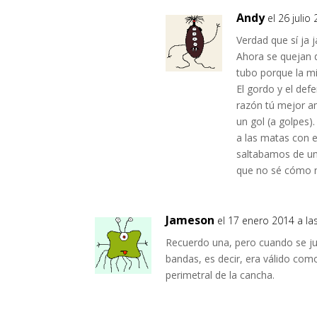
Andy
el 26 julio
Verdad que sí ja j
Ahora se quejan d
tubo porque la mi
El gordo y el def
razón tú mejor a
un gol (a golpes)
a las matas con e
saltabamos de un 
que no sé cómo 
Jameson
el 17 enero 2014 a la
Recuerdo una, pero cuando se jug
bandas, es decir, era válido como
perimetral de la cancha.