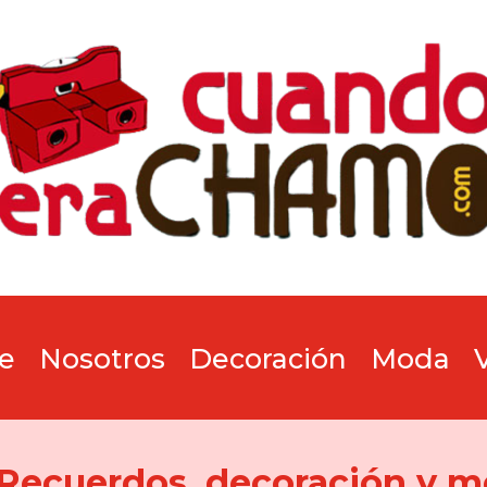
e
Nosotros
Decoración
Moda
 Recuerdos, decoración y m