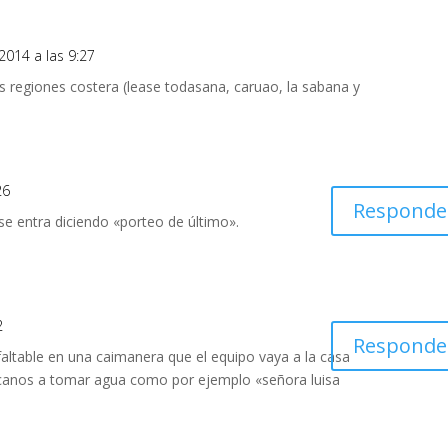
2014 a las 9:27
as regiones costera (lease todasana, caruao, la sabana y
26
Responde
se entra diciendo «porteo de último».
2
Responde
nfaltable en una caimanera que el equipo vaya a la casa
rcanos a tomar agua como por ejemplo «señora luisa