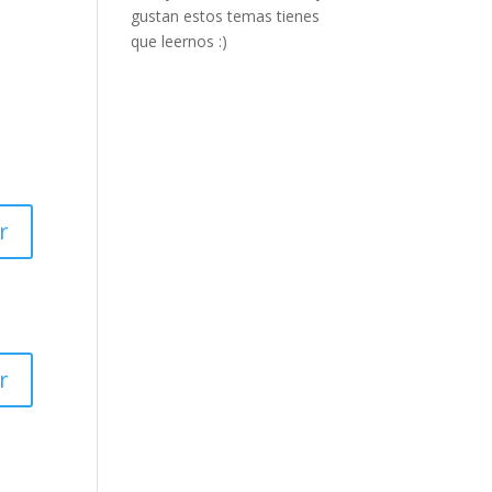
gustan estos temas tienes
que leernos :)
r
r