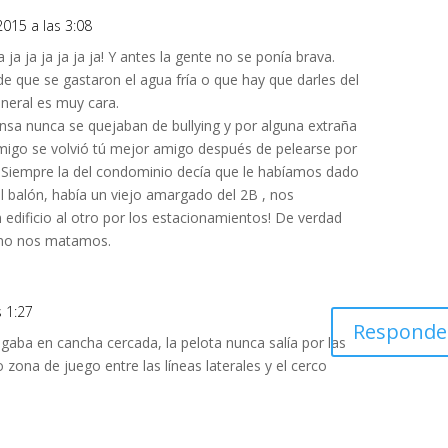
 2015 a las 3:08
a ja ja ja ja ja ja! Y antes la gente no se ponía brava.
e que se gastaron el agua fría o que hay que darles del
neral es muy cara.
ensa nunca se quejaban de bullying y por alguna extraña
migo se volvió tú mejor amigo después de pelearse por
. Siempre la del condominio decía que le habíamos dado
l balón, había un viejo amargado del 2B , nos
edificio al otro por los estacionamientos! De verdad
no nos matamos.
s 1:27
Responde
aba en cancha cercada, la pelota nunca salía por las
 zona de juego entre las líneas laterales y el cerco