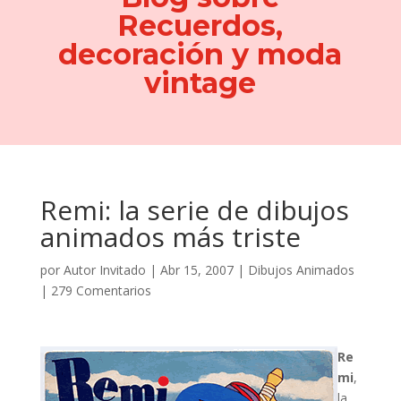
Recuerdos,
decoración y moda
vintage
Remi: la serie de dibujos
animados más triste
por
Autor Invitado
|
Abr 15, 2007
|
Dibujos Animados
|
279 Comentarios
Re
mi
,
la