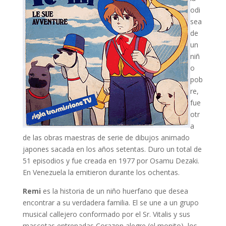
odi
sea
de
un
niñ
o
pob
re,
fue
otr
a
de las obras maestras de serie de dibujos animado
japones sacada en los años setentas. Duro un total de
51 episodios y fue creada en 1977 por Osamu Dezaki.
En Venezuela la emitieron durante los ochentas.
Remi
es la historia de un niño huerfano que desea
encontrar a su verdadera familia. El se une a un grupo
musical callejero conformado por el Sr. Vitalis y sus
mascotas entrenadas Corazon alegre (el monito), los